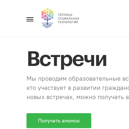
Перейти
к
Главное
содержанию
меню
Встречи
Мы проводим образовательные вст
кто участвует в развитии гражда
новых встречах, можно получать а
Получать анонсы