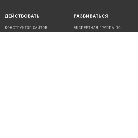
ДЕЙСТВОВАТЬ
РАЗВИВАТЬСЯ
КОНСТРУКТОР САЙТОВ
ЭКСПЕРТНАЯ ГРУППА ПО
БЕЗОПАСНОСТИ
СБОР ПОЖЕРТВОВАНИЙ
НАЙТИ IT-ВОЛОНТЕРОВ
НАЙТИ
ПРОФ.ПОДРЯДЧИКА
УЧАСТВОВАТЬ
ПРОДУКТЫ
СТАТЬ IT-ВОЛОНТЕРОМ
АУДИТЫ
ТЕПЛИЦА НА GITHUB
КАНДИНСКИЙ
ОНЛАЙН-ЛЕЙКА