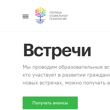
Перейти
к
Главное
содержанию
меню
Встречи
Мы проводим образовательные вст
кто участвует в развитии гражда
новых встречах, можно получать а
Получать анонсы