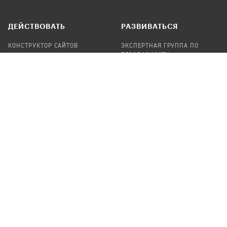
ДЕЙСТВОВАТЬ
РАЗВИВАТЬСЯ
КОНСТРУКТОР САЙТОВ
ЭКСПЕРТНАЯ ГРУППА ПО
БЕЗОПАСНОСТИ
СБОР ПОЖЕРТВОВАНИЙ
НАЙТИ IT-ВОЛОНТЕРОВ
НАЙТИ
ПРОФ.ПОДРЯДЧИКА
УЧАСТВОВАТЬ
ПРОДУКТЫ
СТАТЬ IT-ВОЛОНТЕРОМ
АУДИТЫ
ТЕПЛИЦА НА GITHUB
КАНДИНСКИЙ
ОНЛАЙН-ЛЕЙКА