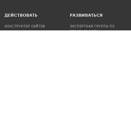
ДЕЙСТВОВАТЬ
РАЗВИВАТЬСЯ
КОНСТРУКТОР САЙТОВ
ЭКСПЕРТНАЯ ГРУППА ПО
БЕЗОПАСНОСТИ
СБОР ПОЖЕРТВОВАНИЙ
НАЙТИ IT-ВОЛОНТЕРОВ
НАЙТИ
ПРОФ.ПОДРЯДЧИКА
УЧАСТВОВАТЬ
ПРОДУКТЫ
СТАТЬ IT-ВОЛОНТЕРОМ
АУДИТЫ
ТЕПЛИЦА НА GITHUB
КАНДИНСКИЙ
ОНЛАЙН-ЛЕЙКА