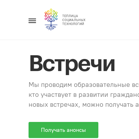
Перейти
к
Главное
содержанию
меню
Встречи
Мы проводим образовательные вст
кто участвует в развитии гражда
новых встречах, можно получать а
Получать анонсы